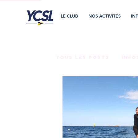
LE CLUB
NOS ACTIVITÉS
IN
Tous les posts
INFO
BONS PLANS
LA VI
NEWSLETTERS
MÉC
STAGES
PARKING