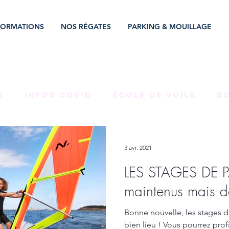
FORMATIONS
NOS RÉGATES
PARKING & MOUILLAGE
S
INFOS COVID
ÉCOLE DE VOILE
B
E AU CLUB
TEAMS COMPET'
ÉVÉNEME
3 avr. 2021
LES STAGES DE 
ÉNAT
AVIRON
CNR
BÉNÉVOLES
maintenus mais d
Bonne nouvelle, les stages d
RÉGATE
LOCATION
RAID ÉMÉRAUDE
bien lieu ! Vous pourrez profi