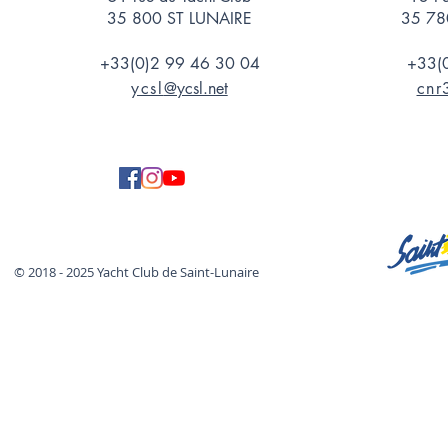
35 800 ST LUNAIRE
35 78
+33(0)2 99 46 30 04
+33(
ycsl
@ycsl.net
cnr
© 2018 - 2025 Yacht Club de Saint-Lunaire