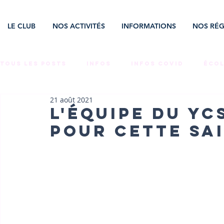
LE CLUB
NOS ACTIVITÉS
INFORMATIONS
NOS RÉG
Tous les posts
INFOS
INFOS COVID
ÉCOL
21 août 2021
LA VIE AU CLUB
TEAMS COMPET'
ÉVÉNEM
L'équipe du YC
pour cette sai
CNR
BÉNÉVOLES
EMPLOI
STAGES
RAID ÉMÉRAUDE