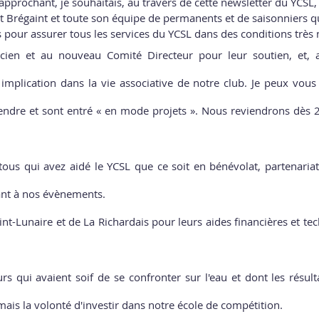
 approchant, je souhaitais, au travers de cette newsletter du YCSL,
t Brégaint et toute son équipe de permanents et de saisonniers qu
our assurer tous les services du YCSL dans des conditions très
ncien et au nouveau Comité Directeur pour leur soutien, et,
mplication dans la vie associative de notre club. Je peux vous g
vendre et sont entré « en mode projets ». Nous reviendrons dès 2
tous qui avez aidé le YCSL que ce soit en bénévolat, partenariat
ant à nos évènements. 
nt-Lunaire et de La Richardais pour leurs aides financières et te
 qui avaient soif de se confronter sur l'eau et dont les résultat
is la volonté d'investir dans notre école de compétition.  