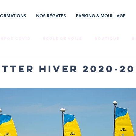
FORMATIONS
NOS RÉGATES
PARKING & MOUILLAGE
INFOS COVID
ÉCOLE DE VOILE
BOUTIQUE
B
COMPET'
ÉVÉNEMENT
NEWSLETTERS
MÉCÉ
TTER HIVER 2020-20
MPLOI
STAGES
PARKING
RÉGATE
LOCAT