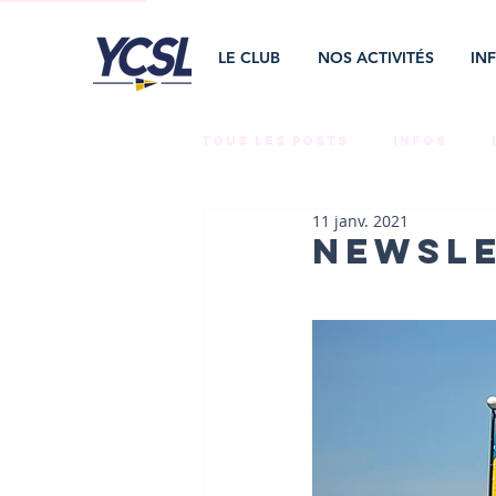
LE CLUB
NOS ACTIVITÉS
IN
Tous les posts
INFOS
11 janv. 2021
LA VIE AU CLUB
TEAMS 
NEWSLE
CNR
BÉNÉVOLES
E
RAID ÉMÉRAUDE