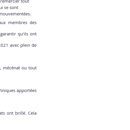
 remercier tout 
i se sont 
 mouvementées.  
 aux membres des 
arantir qu'ils ont 
021 avec plein de 
, mécénat ou tout 
chniques apportées 
s ont brillé. Cela 