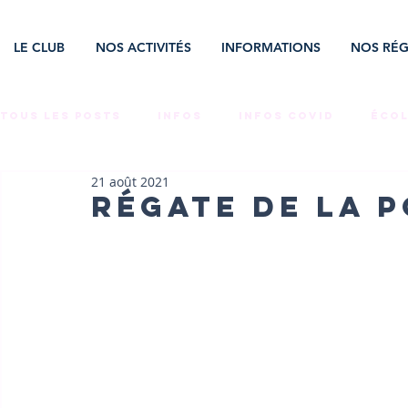
LE CLUB
NOS ACTIVITÉS
INFORMATIONS
NOS RÉG
Tous les posts
INFOS
INFOS COVID
ÉCOL
21 août 2021
LA VIE AU CLUB
TEAMS COMPET'
ÉVÉNEM
Régate de la P
CNR
BÉNÉVOLES
EMPLOI
STAGES
RAID ÉMÉRAUDE