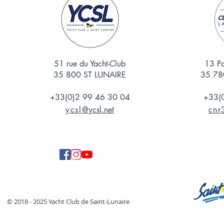
51 rue du Yacht-Club
13 Pa
35 800 ST LUNAIRE
35 78
+33(0)2 99 46 30 04
+33(
ycsl
@ycsl.net
cnr
© 2018 - 2025 Yacht Club de Saint-Lunaire