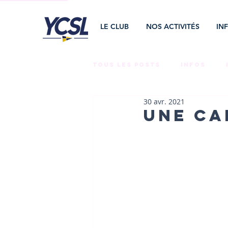
LE CLUB
NOS ACTIVITÉS
IN
Tous les posts
INFOS
30 avr. 2021
LA VIE AU CLUB
TEAMS 
Une ca
CNR
BÉNÉVOLES
E
RAID ÉMÉRAUDE