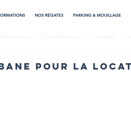
FORMATIONS
NOS RÉGATES
PARKING & MOUILLAGE
INFOS COVID
ÉCOLE DE VOILE
BOUTIQUE
B
COMPET'
ÉVÉNEMENT
NEWSLETTERS
MÉCÉ
bane pour la loca
MPLOI
STAGES
PARKING
RÉGATE
LOCAT